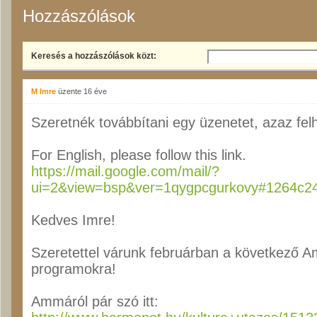
Hozzászólások
Keresés a hozzászólások közt:
M Imre
üzente
16 éve
Szeretnék továbbítani egy üzenetet, azaz fe
For English, please follow this link.
https://mail.google.com/mail/?
ui=2&view=bsp&ver=1qygpcgurkovy#1264c
Kedves Imre!
Szeretettel várunk februárban a következő 
programokra!
Ammáról pár szó itt: