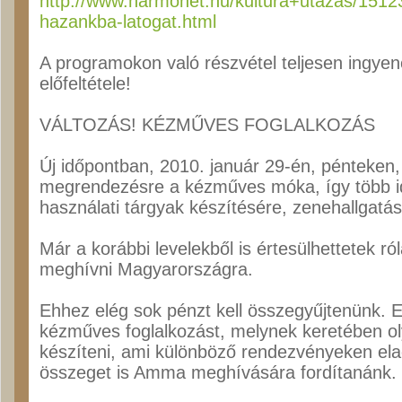
http://www.harmonet.hu/kultura+utazas/15123
hazankba-latogat.html
A programokon való részvétel teljesen ingye
előfeltétele!
VÁLTOZÁS! KÉZMŰVES FOGLALKOZÁS
Új időpontban, 2010. január 29-én, pénteken, 
megrendezésre a kézműves móka, így több id
használati tárgyak készítésére, zenehallgatá
Már a korábbi levelekből is értesülhettetek r
meghívni Magyarországra.
Ehhez elég sok pénzt kell összegyűjtenünk. Err
kézműves foglalkozást, melynek keretében o
készíteni, ami különböző rendezvényeken ela
összeget is Amma meghívására fordítanánk.