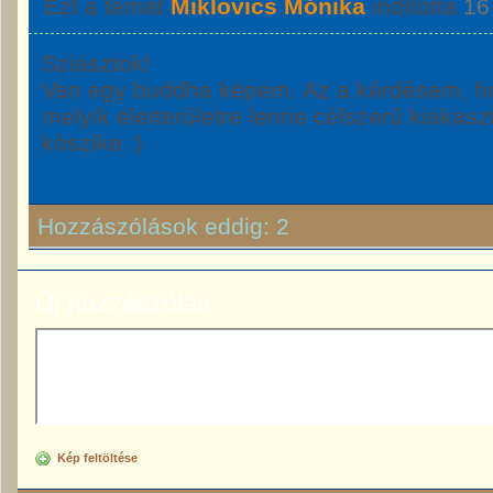
Ezt a témát
Miklovics Mónika
indította
16
Sziasztok!
Van egy buddha képem. Az a kérdésem, ho
melyik életterületre lenne célszerű kiakasz
köszike :)
Hozzászólások eddig:
2
Új hozzászólás
Kép feltöltése