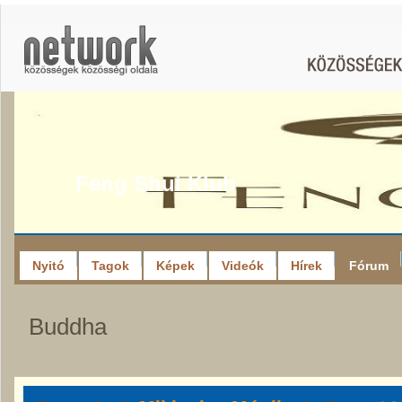
Feng Shui Klub
Nyitó
Tagok
Képek
Videók
Hírek
Fórum
Buddha