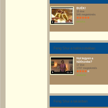
BUÉK!
15 éve
946 megtekintés
piroska
Feng Shui a hálószobában
Hol legyen a
hálószoba?
17 éve
1707 megtekintés
01:04
Andante
Feng Shui a lakásban