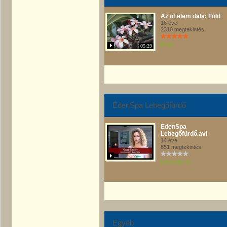
Az öt elem dala: Föld
16 éve
2310 megtekintés
Bogg
05:29
ÉdenSpa Lebegőfürdő
EdenSpa
Lebegőfürdő.avi
14 éve
851 megtekintés
Lebegofurdo
Egyéb