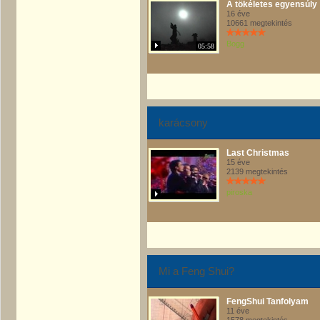
A tökéletes egyensúly
16 éve
10661 megtekintés
Bogg
05:58
karácsony
Last Christmas
15 éve
2139 megtekintés
piroska
Mi a Feng Shui?
FengShui Tanfolyam
11 éve