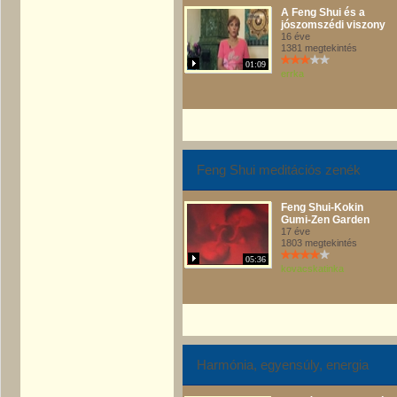
A Feng Shui és a
jószomszédi viszony
16 éve
1381 megtekintés
01:09
errka
Feng Shui meditációs zenék
Feng Shui-Kokin
Gumi-Zen Garden
17 éve
1803 megtekintés
05:36
kovacskatinka
Harmónia, egyensúly, energia