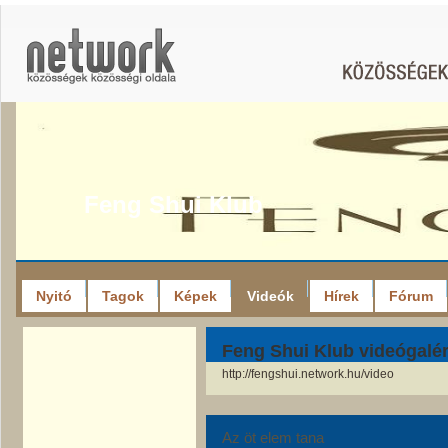
Feng Shui Klub
Nyitó
Tagok
Képek
Videók
Hírek
Fórum
Feng Shui Klub videógalér
http://fengshui.network.hu/video
Az öt elem tana