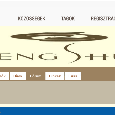
eók
Hírek
Fórum
Linkek
Friss
e