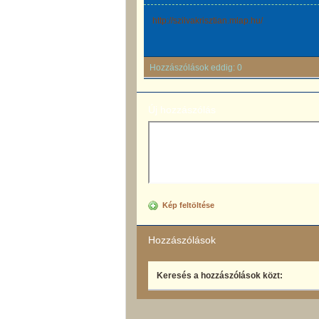
http://szilvakrisztian.mlap.hu/
Hozzászólások eddig:
0
Új hozzászólás
Kép feltöltése
Hozzászólások
Keresés a hozzászólások közt: