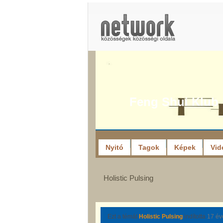
Feng Shui Klub
Nyitó
Tagok
Képek
Vid
Holistic Pulsing
Ezt a témát
Holistic Pulsing
indította
17 év