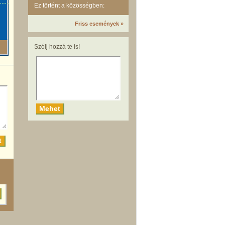
Ez történt a közösségben:
Friss események »
Szólj hozzá te is!