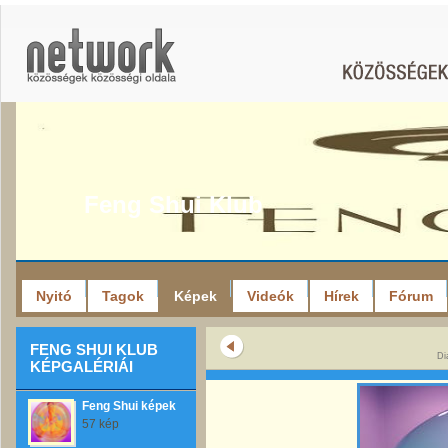
Feng Shui Klub
Nyitó
Tagok
Képek
Videók
Hírek
Fórum
FENG SHUI KLUB
Di
KÉPGALÉRIÁI
Feng Shui képek
57 kép