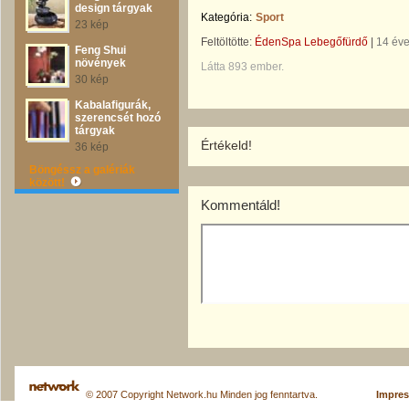
design tárgyak
Kategória:
Sport
23 kép
Feltöltötte:
ÉdenSpa Lebegőfürdő
|
14 év
Feng Shui
növények
Látta 893 ember.
30 kép
Kabalafigurák,
szerencsét hozó
tárgyak
Értékeld!
36 kép
Böngéssz a galériák
között!
Kommentáld!
© 2007 Copyright Network.hu Minden jog fenntartva.
Impre