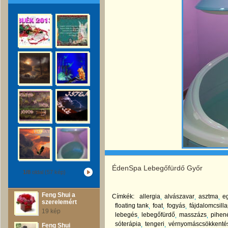
ÉdenSpa Lebegőfürdő Győr
1/8
oldal (57 kép)
Feng Shui a
Címkék:
allergia
alvászavar
asztma
e
szerelemért
floating tank
foat
fogyás
fájdalomcsilla
19 kép
lebegés
lebegőfürdő
masszázs
pihen
sóterápia
tengeri
vérnyomáscsökkenté
Feng Shui